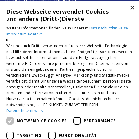
×
Ingelheim am Rhein · Köln ·
Diese Webseite verwendet Cookies
Korb · Krefeld · Siegburg
und andere (Dritt-)Dienste
Troisdorf · Willich · Sankt Augustin
Weitere Informationen finden Sie in unseren:
Datenschutzhinweise
Impressum
Kontakt
Unsere Bewertungen
Wir und auch Dritte verwenden auf unserer Webseite Technologien,
mit Hilfe derer Informationen auf dem Endgerät gespeichert werden
4,2
bzw. auf solche Informationen auf dem Endgerät zugegriffen
werden, z.B. Cookies. Ihre personenbezogenen Daten werden von
uns und den eingebundenen Partnern gespeichert und für
verschiedene Zwecke, ggf. Analyse-, Marketing- und Statistikzwecke
verarbeitet, damit wir unseren Webseitenbesuchern personalisierte
Anzeigen oder Inhalte bereitstellen, Funktionen für soziale Medien
anbieten und Informationen über deren Interessen und das
Nutzerverhalten erhalten können. Cookies, die nicht technisch-
notwendig sind, ...HIER KLICKEN ZUM WEITERLESEN
Datenschutzhinweise
NOTWENDIGE COOKIES
PERFORMANCE
TARGETING
FUNKTIONALITÄT