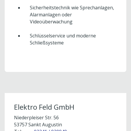
Sicherheitstechnik wie Sprechanlagen,
Alarmanlagen oder
Videoüberwachung
Schlüsselservice und moderne
Schließsysteme
Um externe Karten-Inhalte anzuzeigen, benötigen
wir Ihre Einwilligung.
Weitere Informationen finden Sie in unserer
Datenschutzerklärung.
Elektro Feld GmbH
Cookie-Einstellungen öffnen
Niederpleiser Str. 56
53757 Sankt Augustin