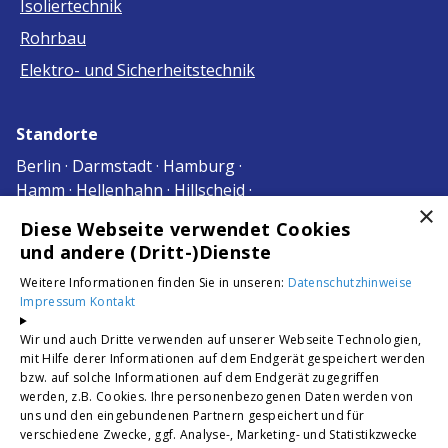
Isoliertechnik
Rohrbau
Elektro- und Sicherheitstechnik
Standorte
Berlin · Darmstadt · Hamburg ·
Hamm · Hellenhahn · Hillscheid ·
×
Ingelheim am Rhein · Köln ·
Diese Webseite verwendet Cookies
Korb · Krefeld · Siegburg
und andere (Dritt-)Dienste
Troisdorf · Willich · Sankt Augustin
Weitere Informationen finden Sie in unseren:
Datenschutzhinweise
Impressum
Kontakt
Unsere Bewertungen
Wir und auch Dritte verwenden auf unserer Webseite Technologien,
mit Hilfe derer Informationen auf dem Endgerät gespeichert werden
4,2
bzw. auf solche Informationen auf dem Endgerät zugegriffen
werden, z.B. Cookies. Ihre personenbezogenen Daten werden von
uns und den eingebundenen Partnern gespeichert und für
verschiedene Zwecke, ggf. Analyse-, Marketing- und Statistikzwecke