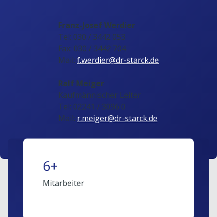
Franz-Josef Werdier
Tel: 030 / 3442 053
Fax: 030 / 3442 704
Mail:
f.werdier@dr-starck.de
Ralf Meiger
Kaufmännischer Leiter
Tel: 02241 / 3096 0
Mail:
r.meiger@dr-starck.de
6+
Mitarbeiter