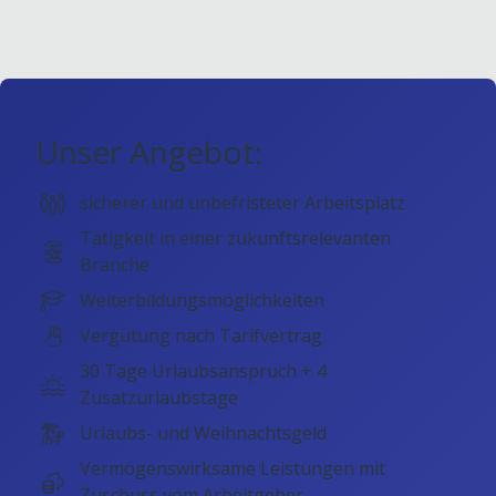
Unser Angebot:
sicherer und unbefristeter Arbeitsplatz
Tätigkeit in einer zukunftsrelevanten
Branche
Weiterbildungsmöglichkeiten
Vergütung nach Tarifvertrag
30 Tage Urlaubsanspruch + 4
Zusatzurlaubstage
Urlaubs- und Weihnachtsgeld
Vermögenswirksame Leistungen mit
Zuschuss vom Arbeitgeber