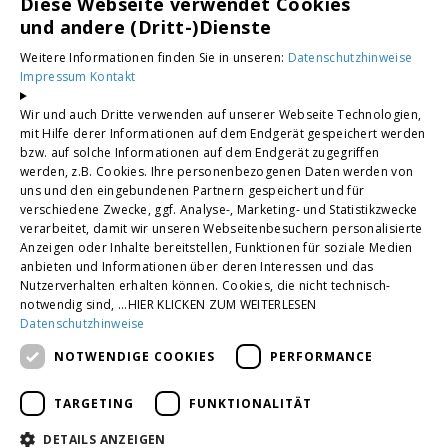
Diese Webseite verwendet Cookies
Hamm · Hellenhahn · Hillscheid ·
und andere (Dritt-)Dienste
Ingelheim am Rhein · Köln ·
Korb · Krefeld · Siegburg
Weitere Informationen finden Sie in unseren:
Datenschutzhinweise
Impressum
Kontakt
Troisdorf · Willich · Sankt Augustin
Wir und auch Dritte verwenden auf unserer Webseite Technologien,
Unsere Bewertungen
mit Hilfe derer Informationen auf dem Endgerät gespeichert werden
bzw. auf solche Informationen auf dem Endgerät zugegriffen
werden, z.B. Cookies. Ihre personenbezogenen Daten werden von
4,2
uns und den eingebundenen Partnern gespeichert und für
verschiedene Zwecke, ggf. Analyse-, Marketing- und Statistikzwecke
verarbeitet, damit wir unseren Webseitenbesuchern personalisierte
Anzeigen oder Inhalte bereitstellen, Funktionen für soziale Medien
anbieten und Informationen über deren Interessen und das
Nutzerverhalten erhalten können. Cookies, die nicht technisch-
notwendig sind, ...HIER KLICKEN ZUM WEITERLESEN
Datenschutzhinweise
NOTWENDIGE COOKIES
PERFORMANCE
TARGETING
FUNKTIONALITÄT
DETAILS ANZEIGEN