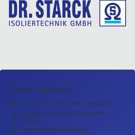
Unser Angebot:
sicherer und unbefristeter Arbeitsplatz
Tätigkeit in einer zukunftsrelevanten
Branche
Weiterbildungsmöglichkeiten