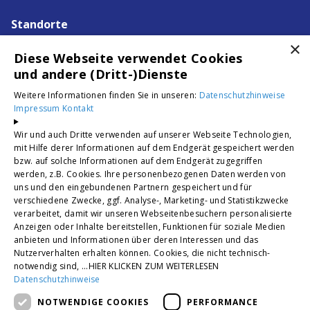
Standorte
×
Berlin · Darmstadt · Hamburg ·
Diese Webseite verwendet Cookies
Hamm · Hellenhahn · Hillscheid ·
und andere (Dritt-)Dienste
Ingelheim am Rhein · Köln ·
Korb · Krefeld · Siegburg
Weitere Informationen finden Sie in unseren:
Datenschutzhinweise
Impressum
Kontakt
Troisdorf · Willich · Sankt Augustin
Wir und auch Dritte verwenden auf unserer Webseite Technologien,
Unsere Bewertungen
mit Hilfe derer Informationen auf dem Endgerät gespeichert werden
bzw. auf solche Informationen auf dem Endgerät zugegriffen
werden, z.B. Cookies. Ihre personenbezogenen Daten werden von
4,2
uns und den eingebundenen Partnern gespeichert und für
verschiedene Zwecke, ggf. Analyse-, Marketing- und Statistikzwecke
verarbeitet, damit wir unseren Webseitenbesuchern personalisierte
Anzeigen oder Inhalte bereitstellen, Funktionen für soziale Medien
anbieten und Informationen über deren Interessen und das
Nutzerverhalten erhalten können. Cookies, die nicht technisch-
notwendig sind, ...HIER KLICKEN ZUM WEITERLESEN
Datenschutzhinweise
NOTWENDIGE COOKIES
PERFORMANCE