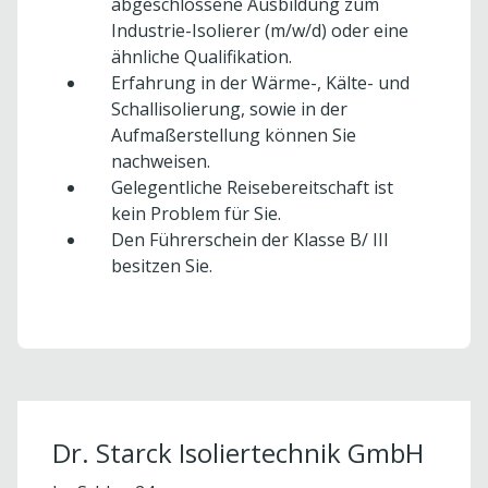
abgeschlossene Ausbildung zum
Industrie-Isolierer (m/w/d) oder eine
ähnliche Qualifikation.
Erfahrung in der Wärme-, Kälte- und
Schallisolierung, sowie in der
Aufmaßerstellung können Sie
nachweisen.
Gelegentliche Reisebereitschaft ist
kein Problem für Sie.
Den Führerschein der Klasse B/ III
besitzen Sie.
Um externe Karten-Inhalte anzuzeigen, benötigen
wir Ihre Einwilligung.
Weitere Informationen finden Sie in unserer
Datenschutzerklärung.
Dr. Starck Isoliertechnik GmbH
Cookie-Einstellungen öffnen