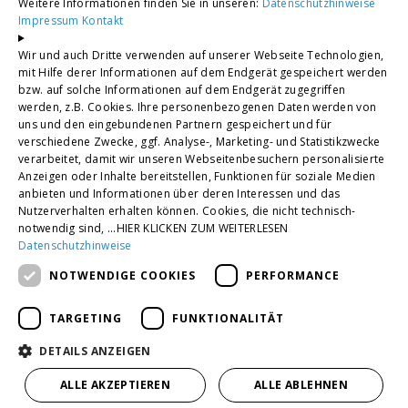
Korb · Krefeld · Siegburg
Weitere Informationen finden Sie in unseren:
Datenschutzhinweise
Impressum
Kontakt
Troisdorf · Willich · Sankt Augustin
Wir und auch Dritte verwenden auf unserer Webseite Technologien,
Unsere Bewertungen
mit Hilfe derer Informationen auf dem Endgerät gespeichert werden
bzw. auf solche Informationen auf dem Endgerät zugegriffen
werden, z.B. Cookies. Ihre personenbezogenen Daten werden von
4,2
uns und den eingebundenen Partnern gespeichert und für
verschiedene Zwecke, ggf. Analyse-, Marketing- und Statistikzwecke
verarbeitet, damit wir unseren Webseitenbesuchern personalisierte
Anzeigen oder Inhalte bereitstellen, Funktionen für soziale Medien
anbieten und Informationen über deren Interessen und das
Nutzerverhalten erhalten können. Cookies, die nicht technisch-
notwendig sind, ...HIER KLICKEN ZUM WEITERLESEN
Datenschutzhinweise
NOTWENDIGE COOKIES
PERFORMANCE
TARGETING
FUNKTIONALITÄT
DETAILS ANZEIGEN
ALLE AKZEPTIEREN
ALLE ABLEHNEN