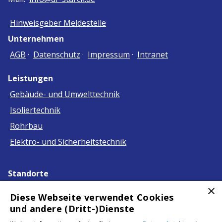
Hinweisgeber Meldestelle
Unternehmen
AGB
·
Datenschutz
·
Impressum
·
Intranet
Leistungen
Gebäude- und Umwelttechnik
Isoliertechnik
Rohrbau
Elektro- und Sicherheitstechnik
Standorte
×
Berlin · Darmstadt · Hamburg ·
Diese Webseite verwendet Cookies
Hamm · Hellenhahn · Hillscheid ·
und andere (Dritt-)Dienste
Ingelheim am Rhein · Köln ·