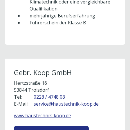
Klimatechnik oder eine vergleichbare
Qualifikation
mehrjährige Berufserfahrung
Führerschein der Klasse B
Um externe Karten-Inhalte anzuzeigen, benötigen
wir Ihre Einwilligung.
Weitere Informationen finden Sie in unserer
Datenschutzerklärung.
Gebr. Koop GmbH
Cookie-Einstellungen öffnen
Hertzstraße 16
53844 Troisdorf
Tel:
0228 / 4748 08
E-Mail:
service@haustechnik-koop.de
www.haustechnik-koop.de